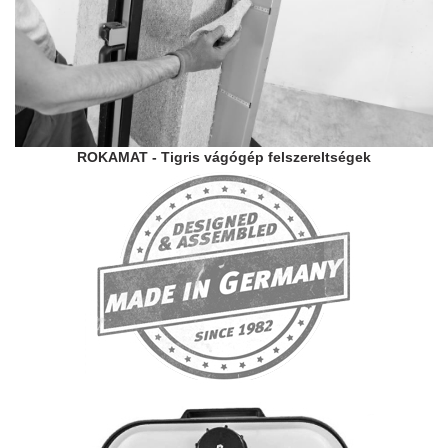
ROKAMAT - Tigris vágógép felszereltségek