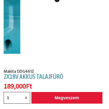
Előző
Köv
Makita DDG461Z
2X18V AKKUS TALAJFÚRÓ
189,000Ft
Megveszem