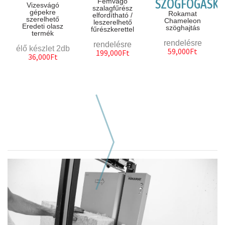
SZÖGFOGASK
Fémvágó
Vizesvágó
szalagfűrész
gépekre
Rokamat
elfordítható /
szerelhető
Chameleon
leszerelhető
Eredeti olasz
szöghajtás
fűrészkerettel
termék
rendelésre
rendelésre
élő készlet 2db
59,000Ft
199,000Ft
36,000Ft
Következő hasonló szerszám