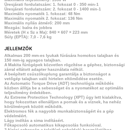
Üresjárati fordulatszám: 1. fokozat 0 - 350 min-1
Üresjárati fordulatszám: 2. fokozat 0 - 1400 min-1
Maximális nyomaték 1. fokozat: 48 Nm
Maximális nyomaték 2. fokozat: 136 Nm
Maximális nyílás átmérő: 200 mm
Mozgás: balra és jobbra
Méretek (H x Sz x Ma): 840 × 607 × 223 mm
Súly (EPTA): 7,0 - 7,6 kg
JELLEMZŐK
Alkalmas 200 mm-es lyukak fúrására homokos talajban és
150 mm-ig agyagos talajban.
A Makita fúrógépek közvetlen rögzítése a géphez, biztonsági
zárral ellátott adapter használata nélkül.
A beépített csúszókuplung garantálja a biztonságot a
vetőgép talajban való hirtelen eltömődése esetén.
Az Automatic Torque Drive (ADT) technológia működés
közben állítja be a sebességet és a nyomatékot az optimális
teljesítmény érdekében.
Az Extreme Protection Technology (XPT) úgy lett kialakítva,
hogy fokozottan ellenálljon a pornak és a víznek, ha nehéz
körülmények között működik.
Elektromos fék a nagyobb munkabiztonságért és a gép
védelméért.
Lágy indítás a sima indításért.
Főkapcsoló automatikus kikapcsolás funkcióval.
2 fúrási sebesség a talajfúró sokoldalú használatához.