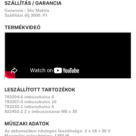
SZÁLLÍTÁS / GARANCIA
Garancia - 3év Makita
Szállítási díj 3000.-Ft
TERMÉKVIDEÓ
LESZÁLLÍTOTT TARTOZÉKOK
783204-6 imbuszkulcs 6
783207-0 imbuszkulcs 10
783232-1 imbuszkulcs 5
922453-2 2 x imbuszcsavar M8 x 30
MŰSZAKI ADATOK
Az akkumulátor névleges feszültsége: 2 x 18 = 36 V
Maximális teljesítmény: 1350 W