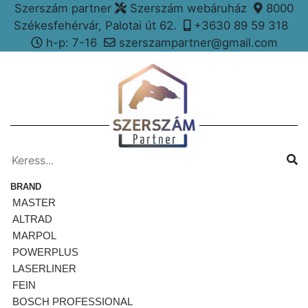
Szerszám partner
Szerszám webáruház
8000
Székesfehérvár, Palotai út 62.
+3630 89 59 318
h-p: 7-16
szerszampartner@gmail.com
BRAND
MASTER
ALTRAD
MARPOL
POWERPLUS
LASERLINER
FEIN
BOSCH PROFESSIONAL