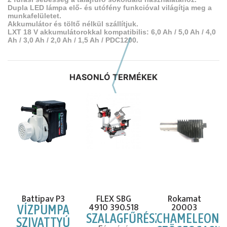
Dupla LED lámpa elő- és utófény funkcióval világítja meg a
munkafelületet.
Akkumulátor és töltő nélkül szállítjuk.
LXT 18 V akkumulátorokkal kompatibilis: 6,0 Ah / 5,0 Ah / 4,0
Ah / 3,0 Ah / 2,0 Ah / 1,5 Ah / PDC1200.
HASONLÓ TERMÉKEK
Előző hasonló szerszámok
Battipav P3
FLEX SBG
Rokamat
4910 390.518
20003
VÍZPUMPA
SZALAGFŰRÉSZ
CHAMELEON
SZIVATTYÚ