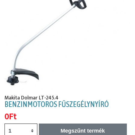
Előző
Köv
Makita Dolmar LT-245.4
BENZINMOTOROS FŰSZEGÉLYNYÍRÓ
0Ft
Megszűnt termék