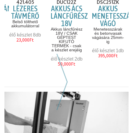
421.405
DUC122Z
DSC251ZK
MÁNYOS
LÉZERES
AKKUS ÁCS
AKKUS
TÁVMÉRŐ
LÁNCFŰRÉSZ
MENETESSZÁ
18V
VÁGÓ
Belső tölthető
akkumulátorral
Akkus láncfűrész
Menetesszárak
18V / CSAK
és betonvasak
élő készlet 8db
GÉPTEST
vágására 25mm-
23,000Ft
KIFUTÓ
ig
TERMÉK - csak
a készlet erejéig
élő készlet 1db
395,000Ft
élő készlet 2db
59,000Ft
Következő hasonló szerszám