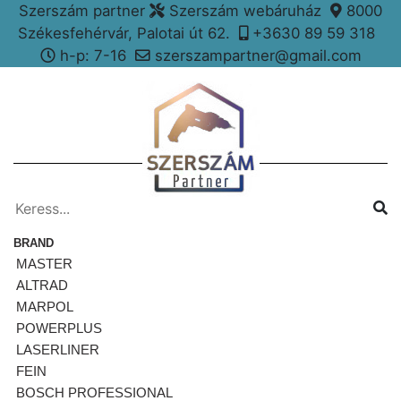
Szerszám partner
Szerszám webáruház
8000
Székesfehérvár, Palotai út 62.
+3630 89 59 318
h-p: 7-16
szerszampartner@gmail.com
BRAND
MASTER
ALTRAD
MARPOL
POWERPLUS
LASERLINER
FEIN
BOSCH PROFESSIONAL