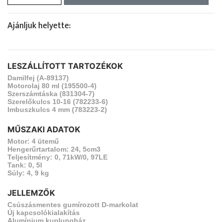
Ajánljuk helyette:
LESZÁLLÍTOTT TARTOZÉKOK
Damilfej (A-89137)
Motorolaj 80 ml (195500-4)
Szerszámtáska (831304-7)
Szerelőkulcs 10-16 (782233-6)
Imbuszkulcs 4 mm (783223-2)
MŰSZAKI ADATOK
Motor: 4 ütemű
Hengerűrtartalom: 24, 5cm3
Teljesítmény: 0, 71kW/0, 97LE
Tank: 0, 5l
Súly: 4, 9 kg
JELLEMZŐK
Csúszásmentes gumírozott D-markolat
Új kapcsolókialakítás
Alumínium kuplungház