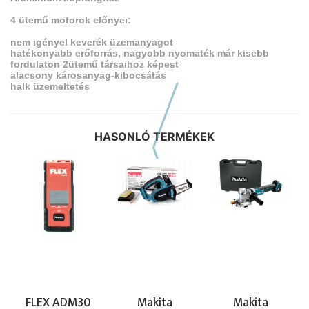
4 ütemű motorok előnyei:
nem igényel keverék üzemanyagot
hatékonyabb erőforrás, nagyobb nyomaték már kisebb
fordulaton 2ütemű társaihoz képest
alacsony károsanyag-kibocsátás
halk üzemeltetés
HASONLÓ TERMÉKEK
Előző hasonló szerszámok
FLEX ADM30
Makita
Makita