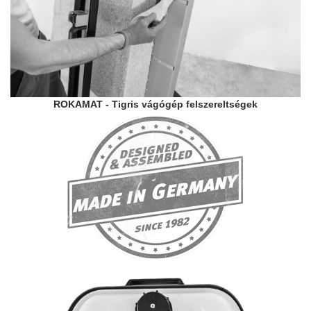
ROKAMAT - Tigris vágógép felszereltségek