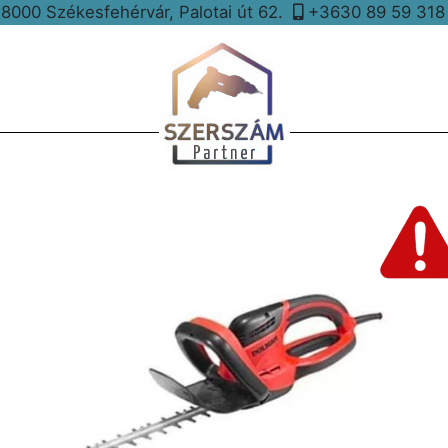
8000 Székesfehérvár, Palotai út 62.
+3630 89 59 31