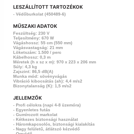
LESZÁLLÍTOTT TARTOZÉKOK
- Védőburkolat (450489-6)
MŰSZAKI ADATOK
Feszültség: 230 V
Teljesítmény: 670 W
Vágáshossz: 55 cm (550 mm)
vetkező
Vágásvastagság: 21 mm
Löketszám: 1.500 / perc
Kábelhossz: 0,3 m
Méretek (h x sz x m): 970 x 223 x 206 mm
Súly: 4,3 kg
Zajszint: 86,5 dB(A)
Munka mód: sövényvágás
Vibráció kibocsátás (ah): 4,4 m/s2
Bizonytalanság (K): 1,5 m/s2
JELLEMZŐK
- Profi célokra (napi 4-8 üzemóra)
- Egyenletes futás
- Gumírozott markolat
- Kétkezes biztonsági használat
- Háromkapcsolós, biztonsági kialakítás
- Nagy felületű, átlátszó kézvédő
- Orrvédő