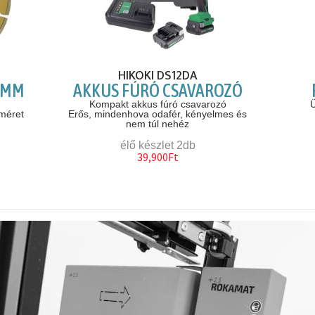
HIKOKI DS12DA
0MM
AKKUS FÚRÓ CSAVAROZÓ
Kompakt akkus fúró csavarozó
Ü
méret
Erős, mindenhova odafér, kényelmes és
nem túl nehéz
élő készlet 2db
39,900Ft