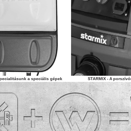
ecialitásunk a speciális gépek
STARMIX - A porszív