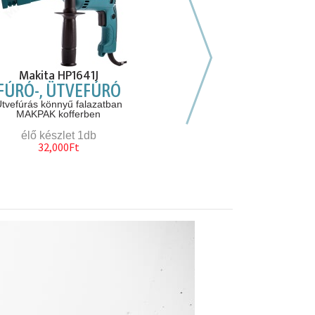
Következő hasonló
Makita HP1641J
HIKOKI CR13V2
FÚRÓ-, ÜTVEFÚRÓ
ORRFŰRÉSZ
tvefúrás könnyű falazatban
Orrfűrész kofferbe
MAKPAK kofferben
Ajándék fűrészlapp
élő készlet 1db
élő készlet 1db
32,000Ft
65,000Ft