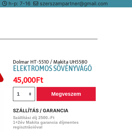
8
h-p: 7-16
szerszampartner@gmail.com
Dolmar HT-5510 / Makita UH5580
ELEKTROMOS SÖVÉNYVÁGÓ
45,000Ft
Megveszem
SZÁLLÍTÁS / GARANCIA
Szállítási díj 2500.-Ft
1+2év Makita garancia díjmentes
regisztrációval