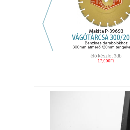
Előző hasonló szerszámok
MASTER B70CED
Makita P-39693
AJOS HŐLÉGBEFÚVÓ
VÁGÓTÁRCSA 300/2
0kW teljesítménnyel
Benzines darabolókhoz
300mm átmérő /20mm tengely
rendelésre
élő készlet 3db
180,000Ft
17,000Ft