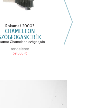
Következő hasonló
Rokamat 20003
Rokamat 3490
CHAMELEON
SKATE SIMÍTÓTÁRCS
SZÖGFOGASKERÉK
MM
kamat Chameleon szöghajtás
élő készlet 1db
rendelésre
49,000Ft
59,000Ft