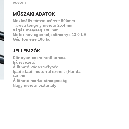
esetén
MŰSZAKI ADATOK
vetkező
Maximális tárcsa mérete 500mm
Tárcsa tengely mérete 25,4mm
Vágás mélység 180 mm
Motor névleges teljesítménye 13,0 LE
Gép tömege 106 kg
JELLEMZŐK
Könnyen cserélhető tárcsa
Irányvezető
Állítható vágásmélység
Ipari stabil motorral szerelt (Honda
GX390)
Állítható markolatmagasság
Nagy méretű víztartály