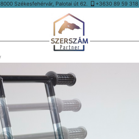
8000 Székesfehérvár, Palotai út 62.
+3630 89 59 31
r