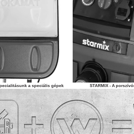
ecialitásunk a speciális gépek
STARMIX - A porszív