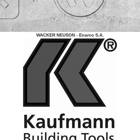
WACKER NEUSON - Enarco S.A.