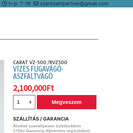
8
h-p: 7-16
szerszampartner@gmail.com
CARAT VZ-500 /RVZ500
VÍZES FUGAVÁGÓ-
ASZFALTVÁGÓ
2,100,000Ft
Megveszem
SZÁLLÍTÁS / GARANCIA
Átvétel személyesen üzletünkben
1+2év Garancia díjmentes regisztráció