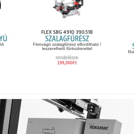
FLEX SBG 4910 390.518
TYÚ
SZALAGFŰRÉSZ
tő
Fémvágó szalagfűrész elfordítható /
leszerelhető fűrészkerettel
Ro
rendelésre
199,000Ft