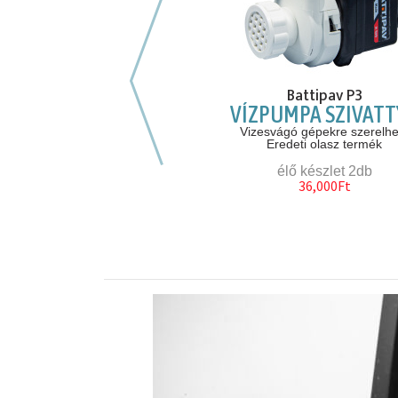
Előző hasonló szerszámok
Makita 6906
Battipav P3
TVECSAVAROZÓ
VÍZPUMPA SZIVAT
készült ipari ütvecsavarozó
Vizesvágó gépekre szerelhe
 nyomaték, utolsó darab
Eredeti olasz termék
élő készlet 1db
élő készlet 2db
120,000Ft
36,000Ft