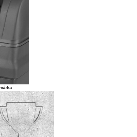
ómárka