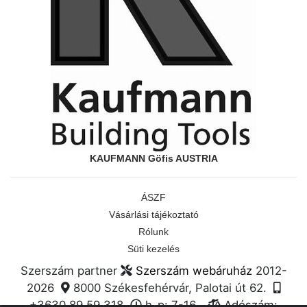
KAUFMANN Göfis AUSTRIA
ÁSZF
Vásárlási tájékoztató
Rólunk
Süti kezelés
Szerszám partner
Szerszám webáruház
2012-
2026
8000 Székesfehérvár, Palotai út 62.
+3630 89 59 318
h-p: 7-16
Adószám: