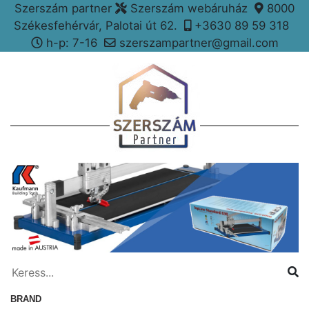
Szerszám partner
Szerszám webáruház
8000
Székesfehérvár, Palotai út 62.
+3630 89 59 318
h-p: 7-16
szerszampartner@gmail.com
BRAND