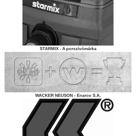
STARMIX - A porszívómárka
WACKER NEUSON - Enarco S.A.