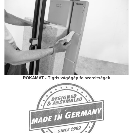
ROKAMAT - Tigris vágógép felszereltségek