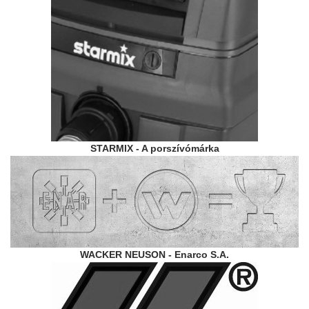
STARMIX - A porszívómárka
WACKER NEUSON - Enarco S.A.