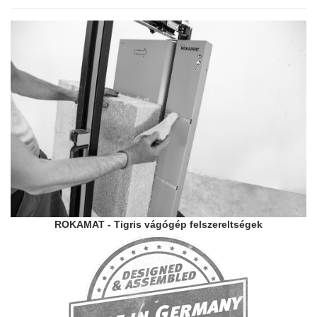
ROKAMAT - Tigris vágógép felszereltségek