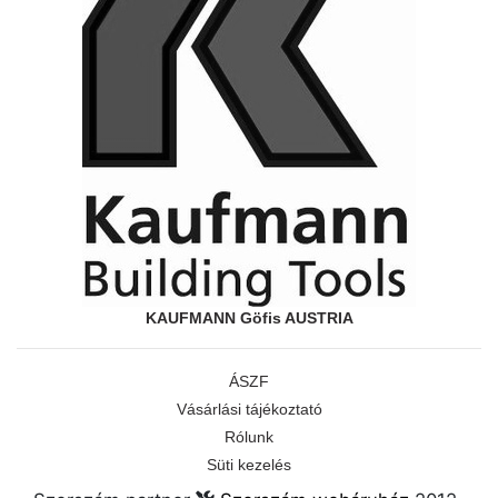
KAUFMANN Göfis AUSTRIA
ÁSZF
Vásárlási tájékoztató
Rólunk
Süti kezelés