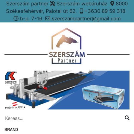
Szerszám partner
Szerszám webáruház
8000
Székesfehérvár, Palotai út 62.
+3630 89 59 318
h-p: 7-16
szerszampartner@gmail.com
BRAND