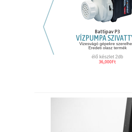
Előző hasonló szerszámok
EX 473.278 GM340
Battipav P3
SZOLÓ ZSIRÁF KOCSI
VÍZPUMPA SZIVATT
ÁLLVÁNY
Vizesvágó gépekre szerelhe
Eredeti olasz termék
Falcsiszolózsiráf állvány
et erejéig ajándék lézeres
élő készlet 2db
távmérővel
36,000Ft
rendelésre
695,000Ft