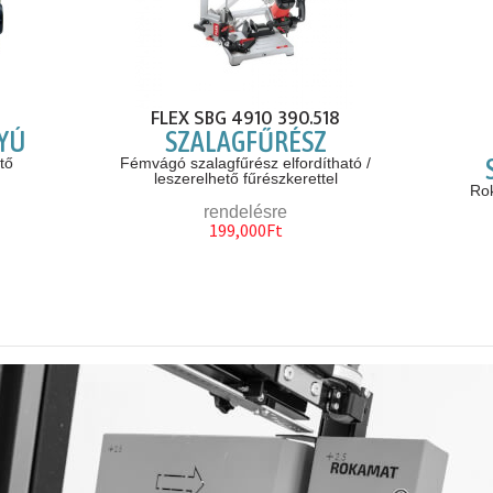
FLEX SBG 4910 390.518
YÚ
SZALAGFŰRÉSZ
tő
Fémvágó szalagfűrész elfordítható /
leszerelhető fűrészkerettel
Ro
rendelésre
199,000Ft