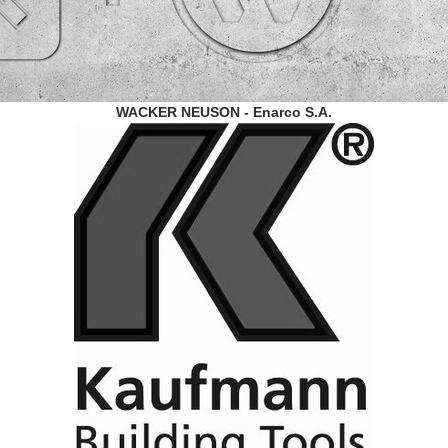
WACKER NEUSON - Enarco S.A.