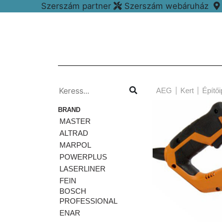
Szerszám partner
Szerszám webáruház
AEG
Kert
Építői
BRAND
MASTER
ALTRAD
MARPOL
POWERPLUS
LASERLINER
FEIN
BOSCH
PROFESSIONAL
ENAR