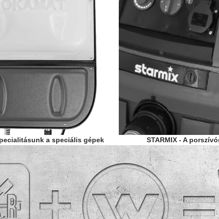
ecialitásunk a speciális gépek
STARMIX - A porszív