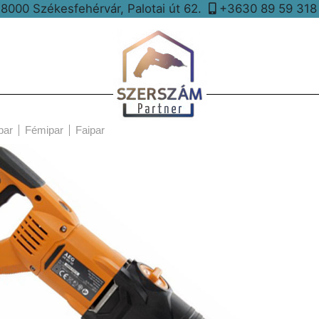
8000 Székesfehérvár, Palotai út 62.
+3630 89 59 31
par
Fémipar
Faipar