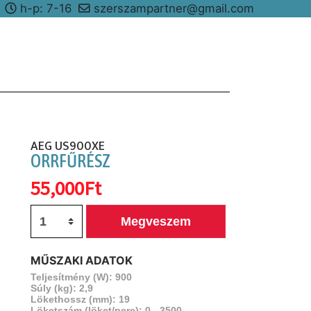
8
h-p: 7-16
szerszampartner@gmail.com
AEG US900XE
ORRFŰRÉSZ
55,000Ft
Megveszem
MŰSZAKI ADATOK
Teljesítmény (W): 900
Súly (kg): 2,9
Lökethossz (mm): 19
Löketszám (löket/perc): 0 - 3500