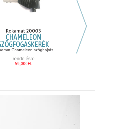
Következő hasonló
Rokamat 20003
Rokamat 3490
CHAMELEON
SKATE SIMÍTÓTÁRCS
SZÖGFOGASKERÉK
MM
kamat Chameleon szöghajtás
élő készlet 1db
rendelésre
49,000Ft
59,000Ft