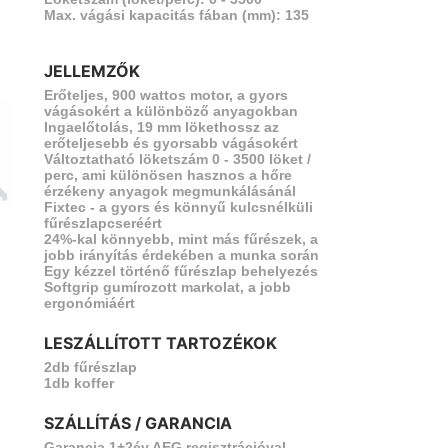
Max. vágási kapacitás fában (mm): 135
JELLEMZŐK
Erőteljes, 900 wattos motor, a gyors
vágásokért a különböző anyagokban
Ingaelőtolás, 19 mm lökethossz az
vetkező
erőteljesebb és gyorsabb vágásokért
Változtatható löketszám 0 - 3500 löket /
perc, ami különösen hasznos a hőre
érzékeny anyagok megmunkálásánál
Fixtec - a gyors és könnyű kulcsnélküli
fűrészlapcseréért
24%-kal könnyebb, mint más fűrészek, a
jobb irányítás érdekében a munka során
Egy kézzel történő fűrészlap behelyezés
Softgrip gumírozott markolat, a jobb
ergonómiáért
LESZÁLLÍTOTT TARTOZÉKOK
2db fűrészlap
1db koffer
SZÁLLÍTÁS / GARANCIA
Garancia 1+2év AEG regisztrációval