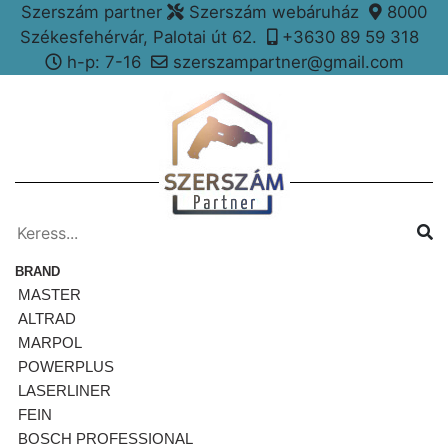
Szerszám partner
Szerszám webáruház
8000
Székesfehérvár, Palotai út 62.
+3630 89 59 318
h-p: 7-16
szerszampartner@gmail.com
BRAND
MASTER
ALTRAD
MARPOL
POWERPLUS
LASERLINER
FEIN
BOSCH PROFESSIONAL