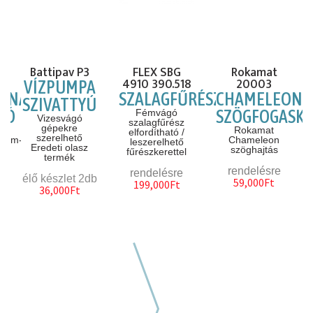
Battipav P3
FLEX SBG
Rokamat
4910 390.518
20003
VÍZPUMPA
ONÁLIS
SZALAGFŰRÉSZ
CHAMELEON
SZIVATTYÚ
GÓ
SZÖGFOGASK
Fémvágó
Vizesvágó
szalagfűrész
gépekre
Rokamat
elfordítható /
szerelhető
50mm-
Chameleon
leszerelhető
Eredeti olasz
szöghajtás
fűrészkerettel
termék
rendelésre
rendelésre
élő készlet 2db
59,000Ft
199,000Ft
36,000Ft