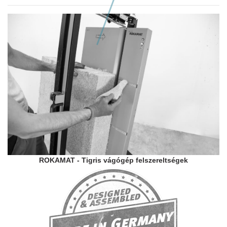
Következő hasonló szerszám
ROKAMAT - Tigris vágógép felszereltségek