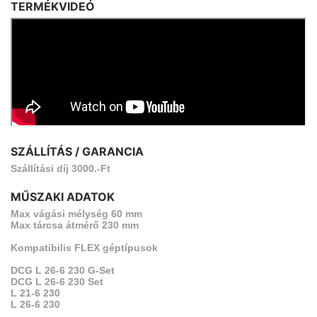
TERMÉKVIDEÓ
SZÁLLÍTÁS / GARANCIA
Szállítási díj 3000.-Ft
MŰSZAKI ADATOK
Max vágási mélység 60 mm
Max tárcsa átmérő 230 mm
Kompatibilis FLEX géptípusok
DCG L 26-6 230 G-Set
DCG L 26-6 230 Set
L 21-6 230
L 26-6 230