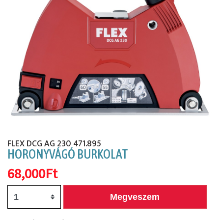
Előző
Köv
FLEX DCG AG 230 471.895
HORONYVÁGÓ BURKOLAT
68,000Ft
Megveszem