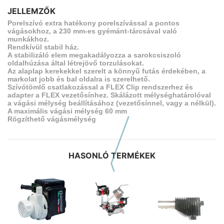
JELLEMZŐK
Porelszívó extra hatékony porelszívással a pontos
vágásokhoz, a 230 mm-es gyémánt-tárcsával való
munkákhoz.
Rendkívül stabil ház.
A stabilizáló elem megakadályozza a sarokcsiszoló
oldalhúzása által létrejövő torzulásokat.
Az alaplap kerekekkel szerelt a könnyű futás érdekében, a
markolat jobb és bal oldalra is szerelhető.
Szívótömlő csatlakozással a FLEX Clip rendszerhez és
adapter a FLEX vezetősínhez. Skálázott mélységhatárolóval
a vágási mélység beállításához (vezetősínnel, vagy a nélkül).
A maximális vágási mélység 60 mm
Rögzíthető vágásmélység
HASONLÓ TERMÉKEK
Előző hasonló szerszámok