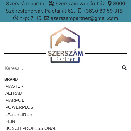
Szerszám partner
Szerszám webáruház
8000
Székesfehérvár, Palotai út 62.
+3630 89 59 318
h-p: 7-16
szerszampartner@gmail.com
BRAND
MASTER
ALTRAD
MARPOL
POWERPLUS
LASERLINER
FEIN
BOSCH PROFESSIONAL