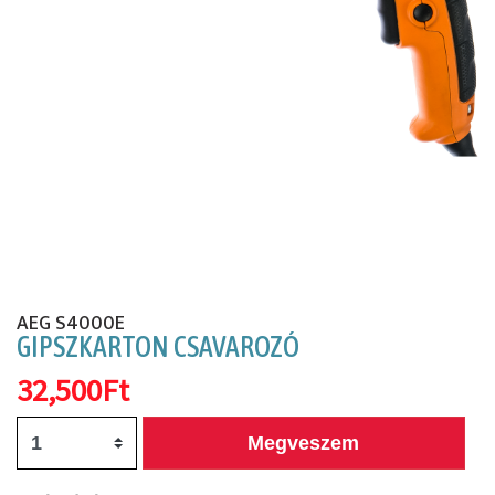
Előző
Köv
AEG S4000E
GIPSZKARTON CSAVAROZÓ
32,500Ft
Megveszem