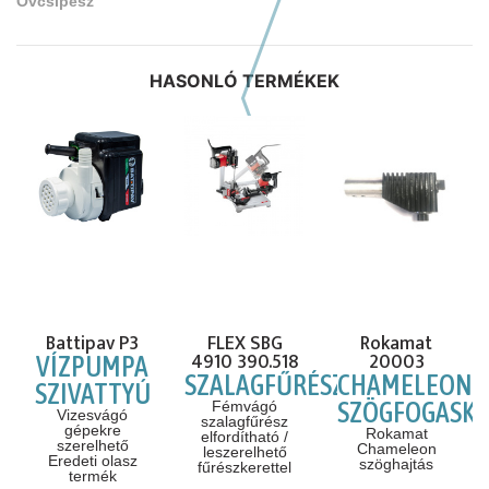
Övcsipesz
HASONLÓ TERMÉKEK
Előző hasonló szerszámok
Battipav P3
FLEX SBG
Rokamat
4910 390.518
20003
VÍZPUMPA
SZALAGFŰRÉSZ
CHAMELEON
SZIVATTYÚ
SZÖGFOGASKE
Fémvágó
Vizesvágó
szalagfűrész
gépekre
Rokamat
elfordítható /
szerelhető
Chameleon
ZÓ
leszerelhető
Eredeti olasz
szöghajtás
fűrészkerettel
termék