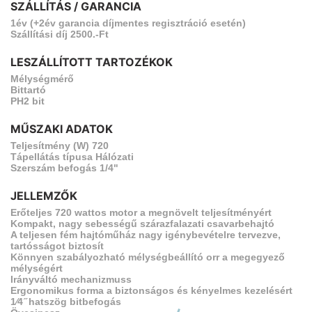
SZÁLLÍTÁS / GARANCIA
1év (+2év garancia díjmentes regisztráció esetén)
Szállítási díj 2500.-Ft
LESZÁLLÍTOTT TARTOZÉKOK
Mélységmérő
Bittartó
PH2 bit
MŰSZAKI ADATOK
Teljesítmény (W) 720
Tápellátás típusa Hálózati
Szerszám befogás 1/4"
JELLEMZŐK
Erőteljes 720 wattos motor a megnövelt teljesítményért
Kompakt, nagy sebességű szárazfalazati csavarbehajtó
A teljesen fém hajtóműház nagy igénybevételre tervezve,
tartósságot biztosít
Könnyen szabályozható mélységbeállító orr a megegyező
mélységért
Irányváltó mechanizmuss
Ergonomikus forma a biztonságos és kényelmes kezelésért
1⁄4 ̋ hatszög bitbefogás