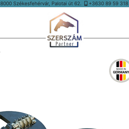
8000 Székesfehérvár, Palotai út 62.
+3630 89 59 31
r