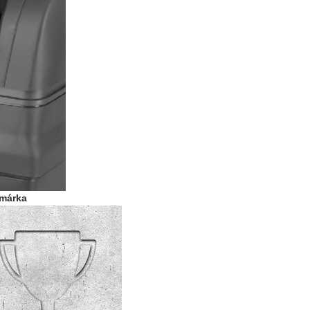
ómárka