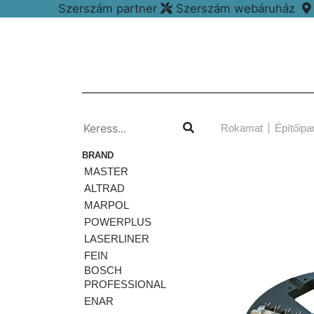
Szerszám partner
Szerszám webáruház
Rokamat
Építőipa
BRAND
MASTER
ALTRAD
MARPOL
POWERPLUS
LASERLINER
FEIN
BOSCH
PROFESSIONAL
ENAR