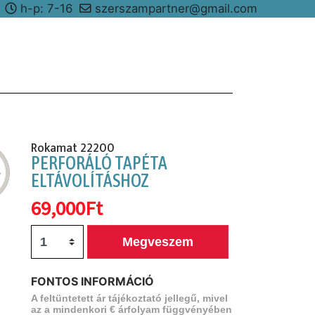
8
h-p: 7-16
szerszampartner@gmail.com
Rokamat 22200
PERFORÁLÓ TAPÉTA
ELTÁVOLÍTÁSHOZ
69,000Ft
Megveszem
FONTOS INFORMÁCIÓ
A feltüntetett ár tájékoztató jellegű, mivel
az a mindenkori € árfolyam függvényében