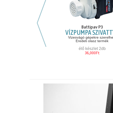
Előző hasonló szerszámok
Makita FS2500K
Battipav P3
ZKARTON/ LINDAB
VÍZPUMPA SZIVAT
SAVARBEHAJTÓ
Vizesvágó gépekre szerelhe
Eredeti olasz termék
2500 fordulat/ perc
Szerszámkofferben
élő készlet 2db
36,000Ft
élő készlet 1db
39,000Ft