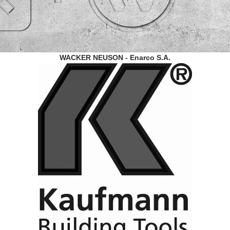
WACKER NEUSON - Enarco S.A.