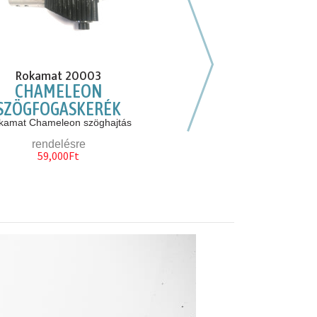
Következő hasonló
Rokamat 20003
Rokamat 3490
CHAMELEON
SKATE SIMÍTÓTÁRCS
SZÖGFOGASKERÉK
MM
kamat Chameleon szöghajtás
élő készlet 1db
rendelésre
49,000Ft
59,000Ft