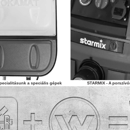
ecialitásunk a speciális gépek
STARMIX - A porszív