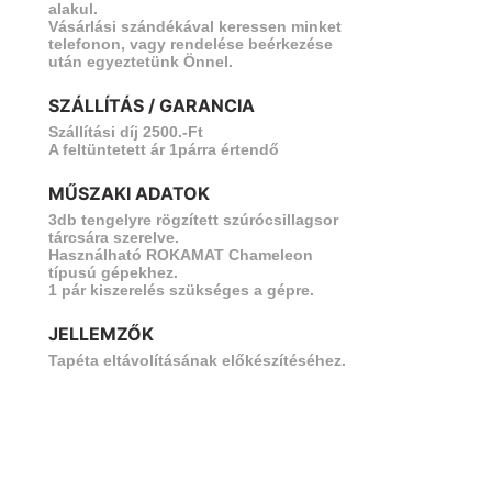
alakul.
Vásárlási szándékával keressen minket
telefonon, vagy rendelése beérkezése
után egyeztetünk Önnel.
SZÁLLÍTÁS / GARANCIA
vetkező
Szállítási díj 2500.-Ft
A feltüntetett ár 1párra értendő
MŰSZAKI ADATOK
3db tengelyre rögzített szúrócsillagsor
tárcsára szerelve.
Használható ROKAMAT Chameleon
típusú gépekhez.
1 pár kiszerelés szükséges a gépre.
JELLEMZŐK
Tapéta eltávolításának előkészítéséhez.