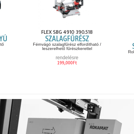
FLEX SBG 4910 390.518
TYÚ
SZALAGFŰRÉSZ
tő
Fémvágó szalagfűrész elfordítható /
leszerelhető fűrészkerettel
Ro
rendelésre
199,000Ft