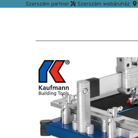
Szerszám partner
Szerszám webáruház