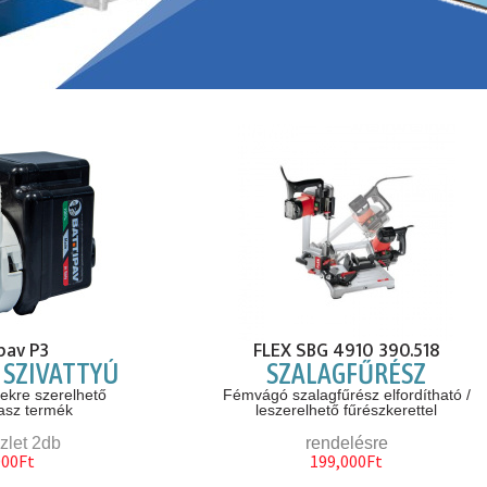
pav P3
FLEX SBG 4910 390.518
 SZIVATTYÚ
SZALAGFŰRÉSZ
ekre szerelhető
Fémvágó szalagfűrész elfordítható /
lasz termék
leszerelhető fűrészkerettel
zlet 2db
rendelésre
000Ft
199,000Ft