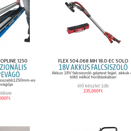
OPLINE 1250
FLEX 504.068 MH 18.0-EC SOLO
ZIONÁLIS
18V AKKUS FALCSISZOLÓ
PEVÁGÓ
Akkus 18V falcsiszoló géptest fejjel, akkuk
töltő nélkül hordtáskában
osszabb1250mm-es
vágója
élő készlet 1db
235,000Ft
elésre
000Ft