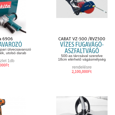
a 6906
CARAT VZ-500 /RVZ500
AVAROZÓ
VÍZES FUGAVÁGÓ-
ASZFALTVÁGÓ
ipari ütvecsavarozó
k, utolsó darab
500-as tárcsával szerelve
18cm elérhető vágásmélység
zlet 1db
000Ft
rendelésre
2,100,000Ft