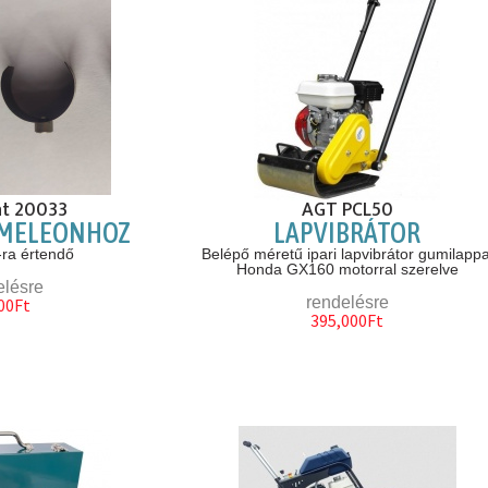
t 20033
AGT PCL50
AMELEONHOZ
LAPVIBRÁTOR
-ra értendő
Belépő méretű ipari lapvibrátor gumilappa
Honda GX160 motorral szerelve
elésre
rendelésre
00Ft
395,000Ft