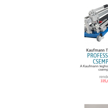
Kaufmann T
PROFESS
CSEM
A Kaufmann legh
csemp
rend
335,