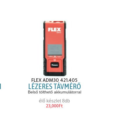
FLEX ADM30 421.405
M
LÉZERES TÁVMÉRŐ
Belső tölthető akkumulátorral
élő készlet 8db
23,000Ft