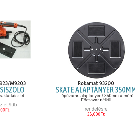
T923/M9203
Rokamat 93200
SISZOLÓ
SKATE ALAPTÁNYÉR 350M
aktárkészlet.
Tépőzáras alaptányér / 350mm átmérő
Főcsavar nélkül
zlet 9db
rendelésre
900Ft
35,000Ft