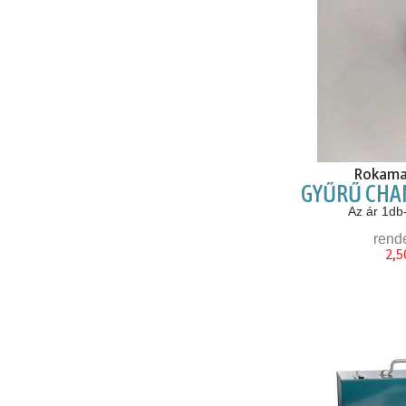
Rokama
GYŰRŰ CH
Az ár 1db
rend
2,5