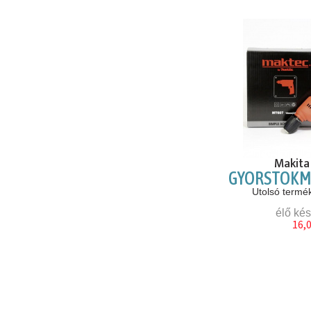
Makit
GYORSTOKM
Utolsó termé
élő kés
16,