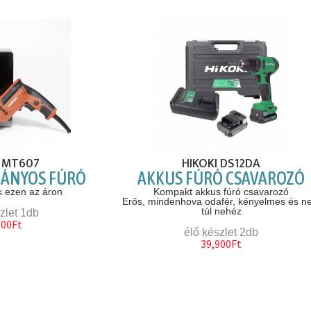
a MT607
HIKOKI DS12DA
ÁNYOS FÚRÓ
AKKUS FÚRÓ CSAVAROZÓ
k ezen az áron
Kompakt akkus fúró csavarozó
Erős, mindenhova odafér, kényelmes és 
túl nehéz
zlet 1db
000Ft
élő készlet 2db
39,900Ft