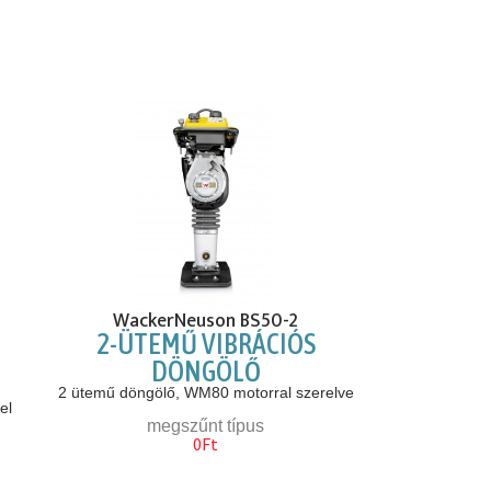
WackerNeuson BS50-2
2-ÜTEMŰ VIBRÁCIÓS
DÖNGÖLŐ
2 ütemű döngölő, WM80 motorral szerelve
el
megszűnt típus
0Ft