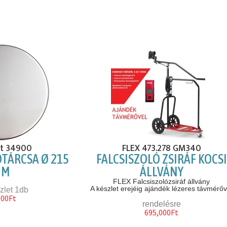
t 34900
FLEX 473.278 GM340
ÓTÁRCSA Ø 215
FALCSISZOLÓ ZSIRÁF KOCSI
MM
ÁLLVÁNY
FLEX Falcsiszolózsiráf állvány
A készlet erejéig ajándék lézeres távmérőv
zlet 1db
000Ft
rendelésre
695,000Ft