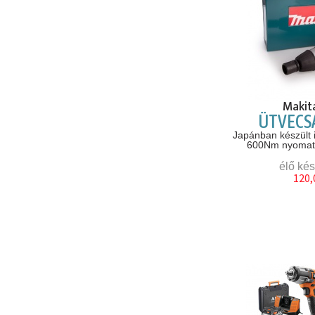
Makit
ÜTVECS
Japánban készült 
600Nm nyomaté
élő kés
120,