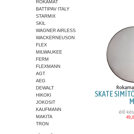
ROKAMAT
BATTIPAV ITALY
STARMIX
SKIL
WAGNER AIRLESS
WACKERNEUSON
FLEX
MILWAUKEE
FERM
FLEXMANN
AGT
AEG
Rokama
DEWALT
SKATE SIMÍT
HIKOKI
JOKOSIT
KAUFMANN
élő kés
MAKITA
49,
TRON