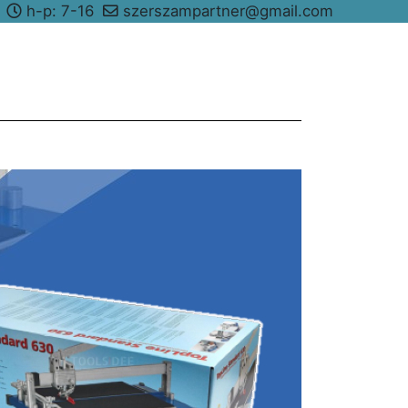
8
h-p: 7-16
szerszampartner@gmail.com