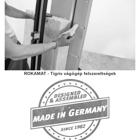
ROKAMAT - Tigris vágógép felszereltségek