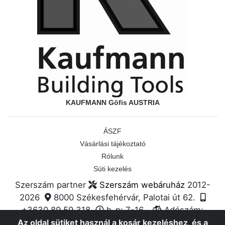
KAUFMANN Göfis AUSTRIA
ÁSZF
Vásárlási tájékoztató
Rólunk
Süti kezelés
Szerszám partner
Szerszám webáruház
2012-
2026
8000 Székesfehérvár, Palotai út 62.
+3630 89 59 318
h-p: 7-16
Adószám:
68674580-2-27
Gépkölcsönzés
Az oldal sütiket használ a kosár kezeléshez, és a