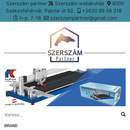
Szerszám partner
Szerszám webáruház
8000
Székesfehérvár, Palotai út 62.
+3630 89 59 318
h-p: 7-16
szerszampartner@gmail.com
BRAND