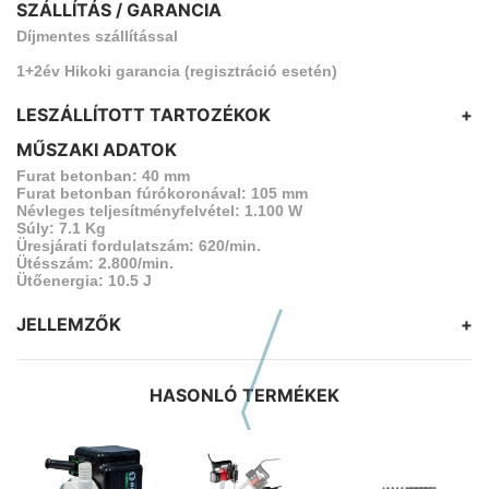
SZÁLLÍTÁS / GARANCIA
Díjmentes szállítással
1+2év Hikoki garancia (regisztráció esetén)
LESZÁLLÍTOTT TARTOZÉKOK
Oldalfogantyú
MŰSZAKI ADATOK
Mélységhatároló
Zsír (30 g)
Furat betonban: 40 mm
Műanyag szerszámkoffer
Furat betonban fúrókoronával: 105 mm
Névleges teljesítményfelvétel: 1.100 W
Súly: 7.1 Kg
Üresjárati fordulatszám: 620/min.
Ütésszám: 2.800/min.
Ütőenergia: 10.5 J
JELLEMZŐK
1100 W / 40 mm fúrásteljesítmény
Porvédett szerszámbefogás SDS- Max fúrókhoz
Fokozatmentes fordulatszám és ütésenergia szabályozó
HASONLÓ TERMÉKEK
Hitachi fejlesztésű nagyhatékonyságú rezgéscsillapítás
Puhabetétes soft fogantyú
Előző hasonló szerszámok
Szögben állítható vésőszár