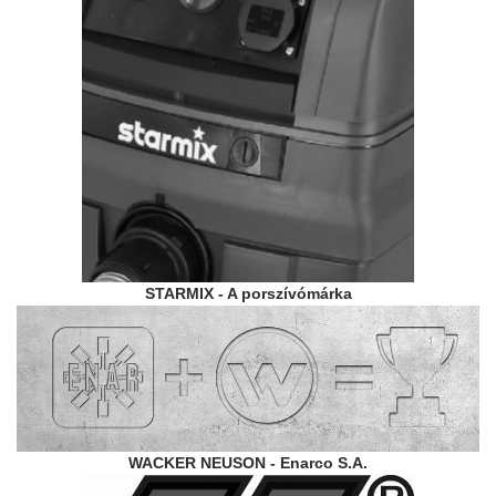
STARMIX - A porszívómárka
WACKER NEUSON - Enarco S.A.