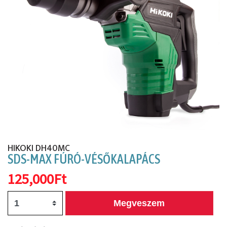
Előző
Köv
HIKOKI DH40MC
SDS-MAX FÚRÓ-VÉSŐKALAPÁCS
125,000Ft
Megveszem