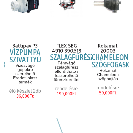
Battipav P3
FLEX SBG
Rokamat
4910 390.518
20003
VÍZPUMPA
SZALAGFŰRÉSZ
CHAMELEON
SZIVATTYÚ
ÉR
SZÖGFOGASKE
Fémvágó
Vizesvágó
szalagfűrész
gépekre
Rokamat
elfordítható /
szerelhető
Chameleon
leszerelhető
Eredeti olasz
szöghajtás
fűrészkerettel
termék
rendelésre
rendelésre
élő készlet 2db
59,000Ft
199,000Ft
36,000Ft