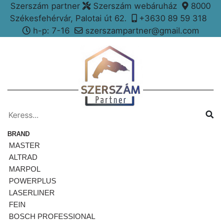
Szerszám partner
Szerszám webáruház
8000
Székesfehérvár, Palotai út 62.
+3630 89 59 318
h-p: 7-16
szerszampartner@gmail.com
BRAND
MASTER
ALTRAD
MARPOL
POWERPLUS
LASERLINER
FEIN
BOSCH PROFESSIONAL