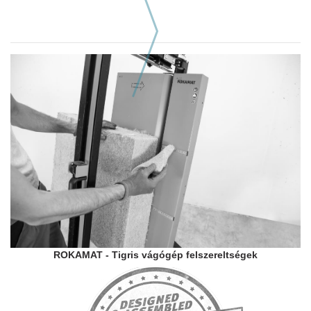
Következő hasonló szerszám
ROKAMAT - Tigris vágógép felszereltségek