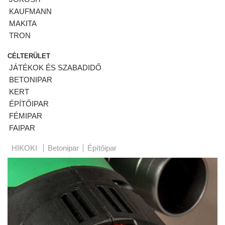
KAUFMANN
MAKITA
TRON
CÉLTERÜLET
JÁTÉKOK ÉS SZABADIDŐ
BETONIPAR
KERT
ÉPÍTŐIPAR
FÉMIPAR
FAIPAR
HIKOKI
Betonipar
Építőipar