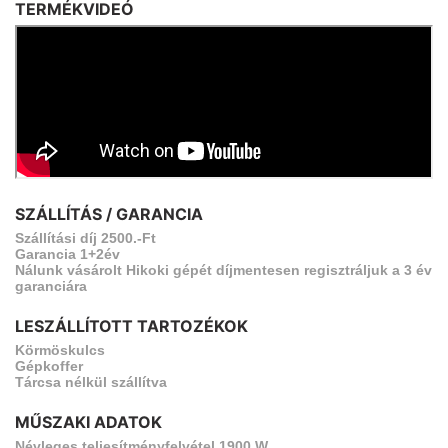
TERMÉKVIDEÓ
SZÁLLÍTÁS / GARANCIA
Szállítási díj 2500.-Ft
Garancia 1+2év
Nálunk vásárolt Hikoki gépét díjmentesen regisztráljuk a 3 év
garanciára
LESZÁLLÍTOTT TARTOZÉKOK
Körmöskulcs
Gépkoffer
Tárcsa nélkül szállítva
MŰSZAKI ADATOK
Névleges teljesítményfelvétel 1900 W