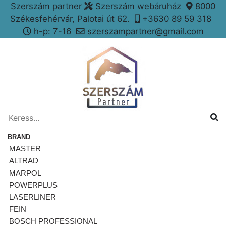
Szerszám partner
Szerszám webáruház
8000
Székesfehérvár, Palotai út 62.
+3630 89 59 318
h-p: 7-16
szerszampartner@gmail.com
BRAND
MASTER
ALTRAD
MARPOL
POWERPLUS
LASERLINER
FEIN
BOSCH PROFESSIONAL