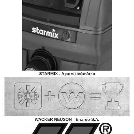
STARMIX - A porszívómárka
WACKER NEUSON - Enarco S.A.