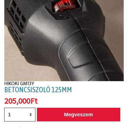
Előző
Köv
HIKOKI GM13Y
BETONCSISZOLÓ 125MM
205,000Ft
Megveszem