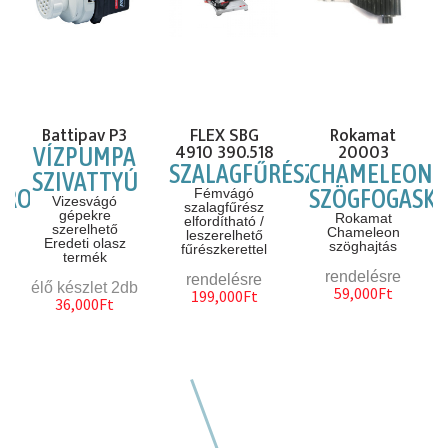
Battipav P3
FLEX SBG
Rokamat
4910 390.518
20003
VÍZPUMPA
SZALAGFŰRÉSZ
CHAMELEON
SZIVATTYÚ
AROZÓ
SZÖGFOGASKE
Fémvágó
Vizesvágó
szalagfűrész
gépekre
yű
Rokamat
elfordítható /
szerelhető
Chameleon
leszerelhető
Eredeti olasz
szöghajtás
fűrészkerettel
termék
rendelésre
rendelésre
élő készlet 2db
59,000Ft
199,000Ft
36,000Ft