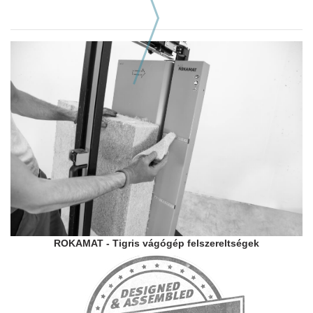
Következő hasonló szerszám
ROKAMAT - Tigris vágógép felszereltségek