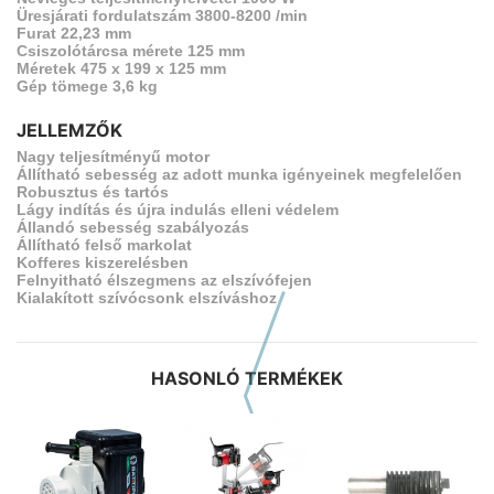
Üresjárati fordulatszám 3800-8200 /min
Furat 22,23 mm
Csiszolótárcsa mérete 125 mm
Méretek 475 x 199 x 125 mm
Gép tömege 3,6 kg
JELLEMZŐK
Nagy teljesítményű motor
Állítható sebesség az adott munka igényeinek megfelelően
Robusztus és tartós
Lágy indítás és újra indulás elleni védelem
Állandó sebesség szabályozás
Állítható felső markolat
Kofferes kiszerelésben
Felnyitható élszegmens az elszívófejen
Kialakított szívócsonk elszíváshoz
HASONLÓ TERMÉKEK
Előző hasonló szerszámok