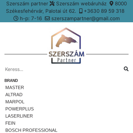
Szerszám partner
Szerszám webáruház
8000
Székesfehérvár, Palotai út 62.
+3630 89 59 318
h-p: 7-16
szerszampartner@gmail.com
BRAND
MASTER
ALTRAD
MARPOL
POWERPLUS
LASERLINER
FEIN
BOSCH PROFESSIONAL