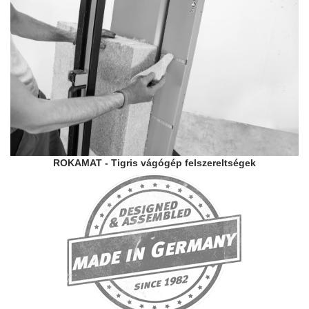
ROKAMAT - Tigris vágógép felszereltségek