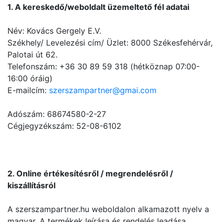
1. A kereskedő/weboldalt üzemeltető fél adatai
Név: Kovács Gergely E.V.
Székhely/ Levelezési cím/ Üzlet: 8000 Székesfehérvár,
Palotai út 62.
Telefonszám: +36 30 89 59 318 (hétköznap 07:00-
16:00 óráig)
E-mailcím:
szerszampartner@gmai.com
Adószám: 68674580-2-27
Cégjegyzékszám: 52-08-6102
2. Online értékesítésről / megrendelésről /
kiszállításról
A szerszampartner.hu weboldalon alkamazott nyelv a
magyar. A termékek leírása és rendelés leadása