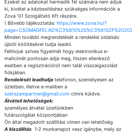
Ezeket az adatokat harmadik fél számára nem adjuk
ki, kivétel a kézbesítéshez szükséges információk a
Zova '01 Szolgáltató Kft részére.
( Bővebb tájékoztatás:
https://www.zova.hu/?
page=CSOMAGFELAD%C3%81S%20%C3%81SZF%20202
Minden további megrendelését a rendelési oldalsáv
újbóli kitöltésével tudja leadni.
Felhívjuk szíves figyelmét hogy elektronikus e-
mailcímét pontosan adja meg, hiszen ellenkező
esetben a regisztrációról nem talál visszaigazolást
fiókjában.
Rendelését leadhatja
telefonon, személyesen az
üzletben, illetve e-mailben a
szerszampartner@gmail.com
címre küldve.
Átvételi lehetőségek:
személyes átvétel üzeltünkben
futárszolgálat központjában
Ön által megadott szállítási címen van lehetőség
A kiszállítás
1-2 munkanapot vesz igénybe, mely az