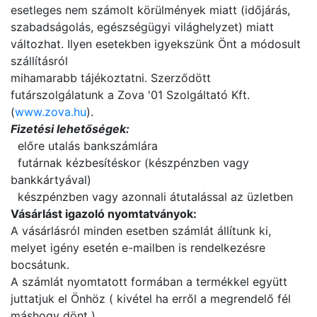
esetleges nem számolt körülmények miatt (időjárás,
szabadságolás, egészségügyi világhelyzet) miatt
változhat. Ilyen esetekben igyekszünk Önt a módosult
szállításról
mihamarabb tájékoztatni. Szerződött
futárszolgálatunk a Zova '01 Szolgáltató Kft.
(
www.zova.hu
).
Fizetési lehetőségek:
előre utalás bankszámlára
futárnak kézbesítéskor (készpénzben vagy
bankkártyával)
készpénzben vagy azonnali átutalással az üzletben
Vásárlást igazoló nyomtatványok:
A vásárlásról minden esetben számlát állítunk ki,
melyet igény esetén e-mailben is rendelkezésre
bocsátunk.
A számlát nyomtatott formában a termékkel együtt
juttatjuk el Önhöz ( kivétel ha erről a megrendelő fél
máshogy dönt ).