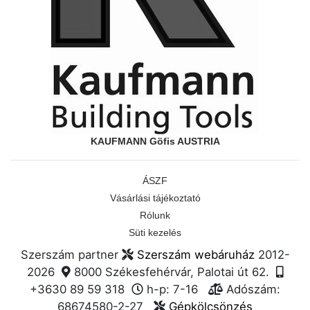
KAUFMANN Göfis AUSTRIA
ÁSZF
Vásárlási tájékoztató
Rólunk
Süti kezelés
Szerszám partner
Szerszám webáruház
2012-
2026
8000 Székesfehérvár, Palotai út 62.
+3630 89 59 318
h-p: 7-16
Adószám:
68674580-2-27
Gépkölcsönzés