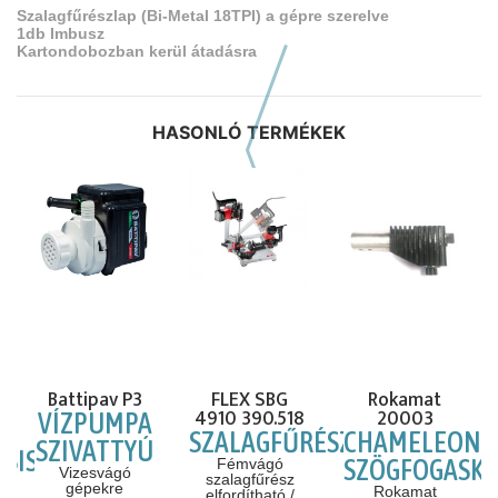
Szalagfűrészlap (Bi-Metal 18TPI) a gépre szerelve
1db Imbusz
Kartondobozban kerül átadásra
HASONLÓ TERMÉKEK
Előző hasonló szerszámok
Battipav P3
FLEX SBG
Rokamat
4910 390.518
20003
VÍZPUMPA
SZALAGFŰRÉSZ
CHAMELEON
SZIVATTYÚ
CSISZOLÓ
SZÖGFOGASK
Fémvágó
Vizesvágó
szalagfűrész
gépekre
Rokamat
elfordítható /