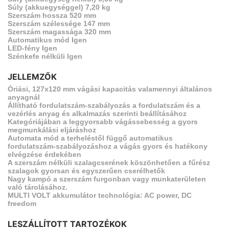
Súly (akkuegységgel) 7,20 kg
Szerszám hossza 520 mm
Szerszám szélessége 147 mm
Szerszám magassága 320 mm
Automatikus mód Igen
LED-fény Igen
Szénkefe nélküli Igen
JELLEMZŐK
Óriási, 127x120 mm vágási kapacitás valamennyi általános
anyagnál
Állítható fordulatszám-szabályozás a fordulatszám és a
vezérlés anyag és alkalmazás szerinti beállításához
Kategóriájában a leggyorsabb vágássebesség a gyors
megmunkálási eljáráshoz
Automata mód a terheléstől függő automatikus
fordulatszám-szabályozáshoz a vágás gyors és hatékony
elvégzése érdekében
A szerszám nélküli szalagcserének köszönhetően a fűrész
szalagok gyorsan és egyszerűen cserélhetők
Nagy kampó a szerszám furgonban vagy munkaterületen
való tárolásához.
MULTI VOLT akkumulátor technológia: AC power, DC
freedom
LESZÁLLÍTOTT TARTOZÉKOK