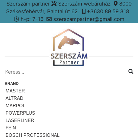
Szerszám partner
Szerszám webáruház
8000
Székesfehérvár, Palotai út 62.
+3630 89 59 318
h-p: 7-16
szerszampartner@gmail.com
BRAND
MASTER
ALTRAD
MARPOL
POWERPLUS
LASERLINER
FEIN
BOSCH PROFESSIONAL