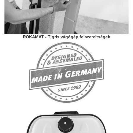
ROKAMAT - Tigris vágógép felszereltségek