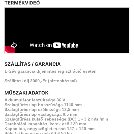
TERMÉKVIDEÓ
SZÁLLÍTÁS / GARANCIA
1+2év garancia díjemntes regisztráció esetén
Szállítási díj 3000,-Ft (biztosítással)
MŰSZAKI ADATOK
Akkumulátor feszültsége 36 V
Szalagfűrészlap hosszúsága 1140 mm
Szalagfűrészlap szélessége 12,5 mm
Szalagfűrészlap vastagsága 0,5 mm
Szalagfűrész külső sebessége (DC) 1 - 3,2 m/s /min
Darabolási kapacitás, kerek cső 120 mm
Kapacitás, négyszögletes cső 127 x 120 mm
Súly (akkuegység nélkül) 6,50 kg