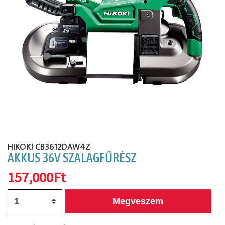
Előző
Köv
HIKOKI CB3612DAW4Z
AKKUS 36V SZALAGFŰRÉSZ
157,000Ft
Megveszem