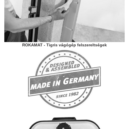
ROKAMAT - Tigris vágógép felszereltségek