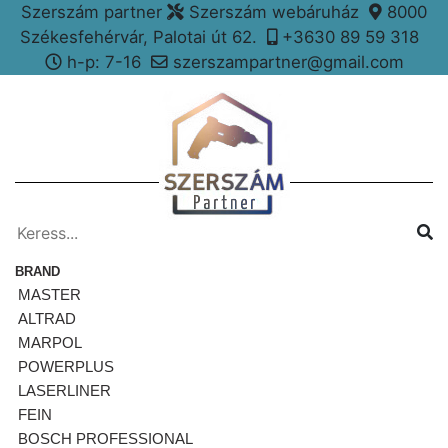
Szerszám partner
Szerszám webáruház
8000
Székesfehérvár, Palotai út 62.
+3630 89 59 318
h-p: 7-16
szerszampartner@gmail.com
BRAND
MASTER
ALTRAD
MARPOL
POWERPLUS
LASERLINER
FEIN
BOSCH PROFESSIONAL